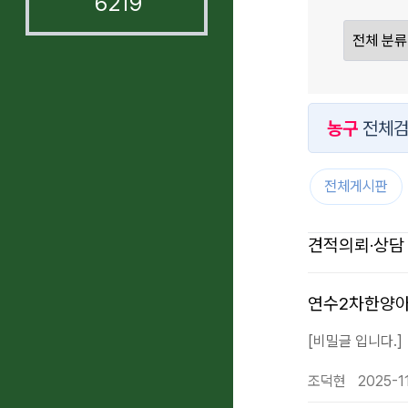
6219
농구
전체검
전체게시판
견적의뢰·상담
연수2차한양
[비밀글 입니다.]
조덕현
2025-11