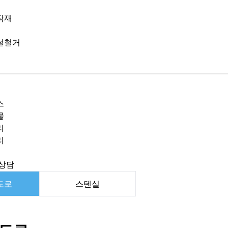
닥재
설철거
스
물
리
리
상담
도로
스텐실