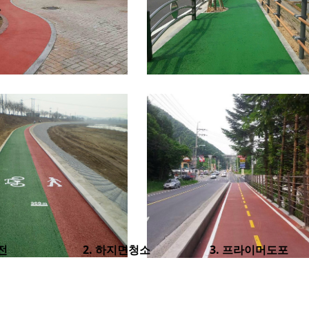
전
2. 하지면청소
3. 프라이머도포