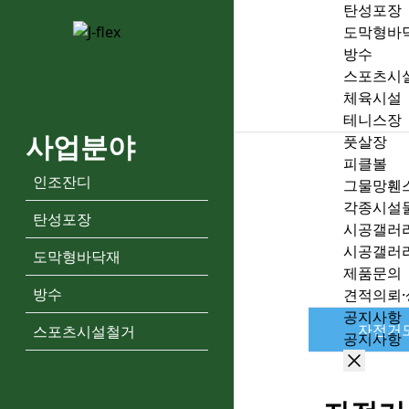
탄성포장
자전거도로 페이지
도막형바
본문 바로가기
방수
스포츠시
체육시설
테니스장
사업분야
풋살장
피클볼
인조잔디
그물망휀
각종시설
탄성포장
시공갤러
시공갤러
도막형바닥재
제품문의
방수
견적의뢰·
공지사항
자전거
스포츠시설철거
공지사항