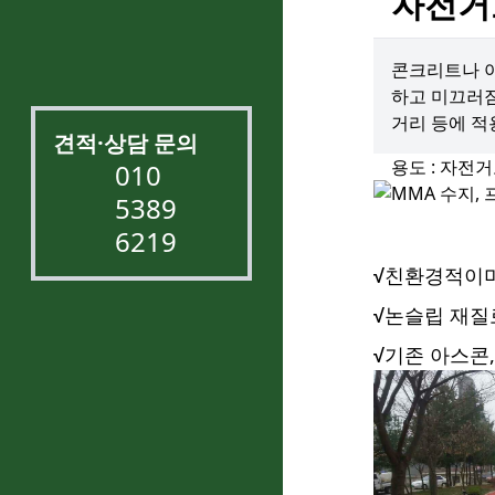
자전거
콘크리트나 아
하고 미끄러짐
거리 등에 
견적·상담 문의
용도 : 자전거
010
5389
6219
친환경적이며
논슬립 재질
기존 아스콘