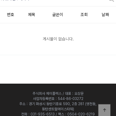
번호
제목
글쓴이
조회
날짜
게시물이 없습니다.
주식회사 제이플렉스 / 대표 : 오상문
사업자등록번호 : 544-86-03272
주소 : 경기 화성시 동탄기흥로 590, 2층 281 (영천동,
동탄센트럴에이스타워)
전화 : 031-935-6513 / 팩스 : 0504-020-6219