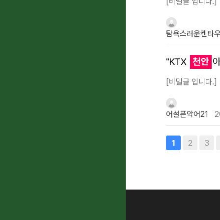
[비밀글 입니다.]
탐욕스러운켄타우
"KTX
천안
아
[비밀글 입니다.]
어설픈악어21
2
맨끝
2
3
1