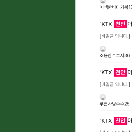
어색한바다거북1
"KTX
천안
아
[비밀글 입니다.]
조용한수호자36
"KTX
천안
아
[비밀글 입니다.]
푸른사탕수수25
"KTX
천안
아