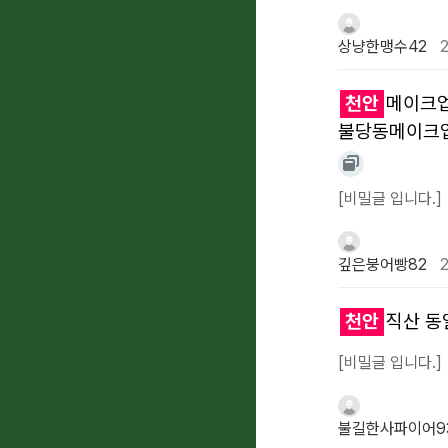
상냥한맹수42
2
천안
메이크업
불당동메이크업
[비밀글 입니다.]
깊은붕어빵82
2
천안
직산 동
[비밀글 입니다.]
불길한사파이어9