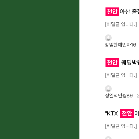
천안
아산 출
[비밀글 입니다.]
장엄한예언자16
천안
웨딩박람
[비밀글 입니다.]
정열적인꿩89
2
"KTX
천안
아
[비밀글 입니다.]