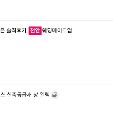
받은 솔직후기
천안
웨딩메이크업
스 신축공급새 창 열림